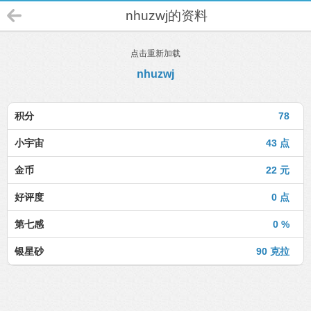
nhuzwj的资料
点击重新加载
nhuzwj
积分
78
小宇宙
43 点
金币
22 元
好评度
0 点
第七感
0 %
银星砂
90 克拉