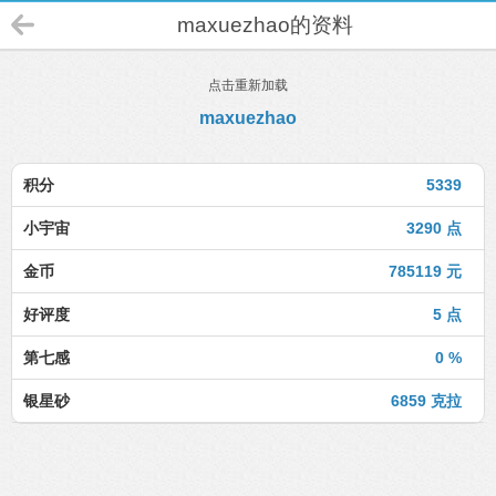
maxuezhao的资料
点击重新加载
maxuezhao
积分
5339
小宇宙
3290 点
金币
785119 元
好评度
5 点
第七感
0 %
银星砂
6859 克拉