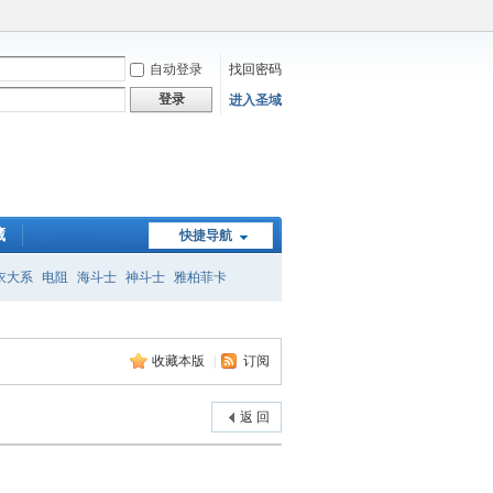
自动登录
找回密码
登录
进入圣域
藏
快捷导航
衣大系
电阻
海斗士
神斗士
雅柏菲卡
子
收藏本版
|
订阅
返 回