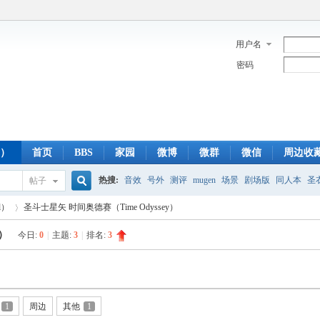
用户名
密码
y）
首页
BBS
家园
微博
微群
微信
周边收
热搜:
音效
号外
测评
mugen
场景
剧场版
同人本
圣
帖子
搜
l）
圣斗士星矢 时间奥德赛（Time Odyssey）
蓝光版
白羊
冥王神话
CBC
FTP
下载
粤语
狮子
双
y）
今日:
0
|
主题:
3
|
排名:
3
索
›
1
周边
其他
1