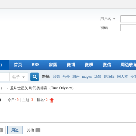
用户名
密码
y）
首页
BBS
家园
微博
微群
微信
周边收
热搜:
音效
号外
测评
mugen
场景
剧场版
同人本
圣
帖子
搜
l）
圣斗士星矢 时间奥德赛（Time Odyssey）
蓝光版
白羊
冥王神话
CBC
FTP
下载
粤语
狮子
双
y）
今日:
0
|
主题:
3
|
排名:
2
索
›
1
周边
其他
1