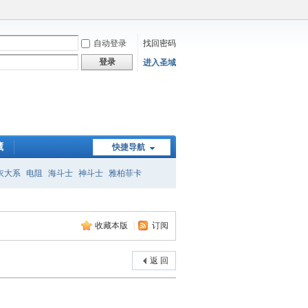
自动登录
找回密码
登录
进入圣域
藏
快捷导航
衣大系
电阻
海斗士
神斗士
雅柏菲卡
子
收藏本版
|
订阅
返 回