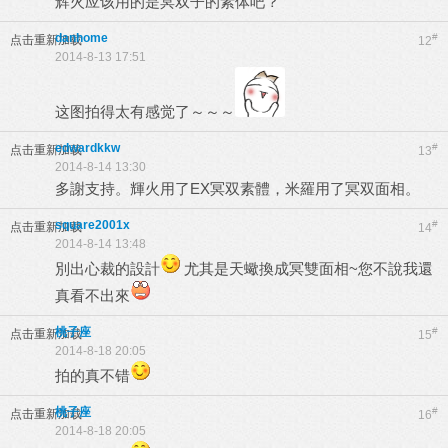
辉火应该用的是冥双子的素体吧？
danhome
#
点击重新加载
12
2014-8-13 17:51
这图拍得太有感觉了～～～
edwardkkw
#
点击重新加载
13
2014-8-14 13:30
多謝支持。輝火用了EX冥双素體，米羅用了冥双面相。
square2001x
#
点击重新加载
14
2014-8-14 13:48
別出心裁的設計
尤其是天蠍換成冥雙面相~您不說我還
真看不出來
桃子座
#
点击重新加载
15
2014-8-18 20:05
拍的真不错
桃子座
#
点击重新加载
16
2014-8-18 20:05