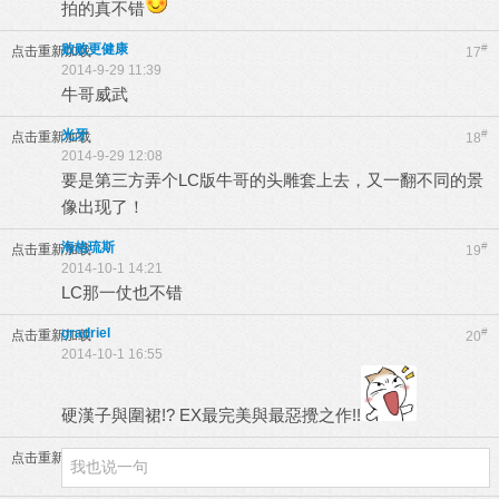
拍的真不错
败败更健康
#
点击重新加载
17
2014-9-29 11:39
牛哥威武
光牙
#
点击重新加载
18
2014-9-29 12:08
要是第三方弄个LC版牛哥的头雕套上去，又一翻不同的景
像出现了！
海格琉斯
#
点击重新加载
19
2014-10-1 14:21
LC那一仗也不错
gradriel
#
点击重新加载
20
2014-10-1 16:55
硬漢子與圍裙!? EX最完美與最惡攪之作!!
点击重新加载