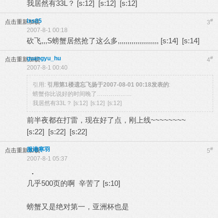
我居然有33L？ [s:12] [s:12] [s:12]
lxs85
#
点击重新加载
3
2007-8-1 00:18
砍飞,,,S螃蟹居然抢了这么多,,,,,,,,,,,,,,,,,,,,, [s:14] [s:14]
guangyu_hu
#
点击重新加载
4
2007-8-1 00:40
引用:
引用第1楼
遗忘飞扬
于
2007-08-01 00:18
发表的
:
螃蟹你比说好的时间晚了………………
我居然有33L？ [s:12] [s:12] [s:12]
前半夜都在打雷，现在好了点，刚上线~~~~~~~~
[s:22] [s:22] [s:22]
服港寒羽
#
点击重新加载
5
2007-8-1 05:37
.
几乎500页的啊 辛苦了 [s:10]
螃蟹又是绝对第一，亚洲杯也是