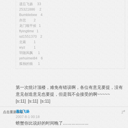
遗忘飞扬 33
25321886 2
Bumblebee 4
亦悲 2
龙门顺平侯 1
flyingtime 1
sd1551370 2
北索 1
wyz 1
羽随风飘 1
yehuimei84 6
孤独的狼 1
第一次统计顶楼，难免有错误啊，各位有意见要提，没有
意见创造意见也要提，但是我不会接受的啊~~~~~
[s:11] [s:11] [s:11]
遗忘飞扬
#
点击重新加载
2
2007-8-1 00:18
螃蟹你比说好的时间晚了………………