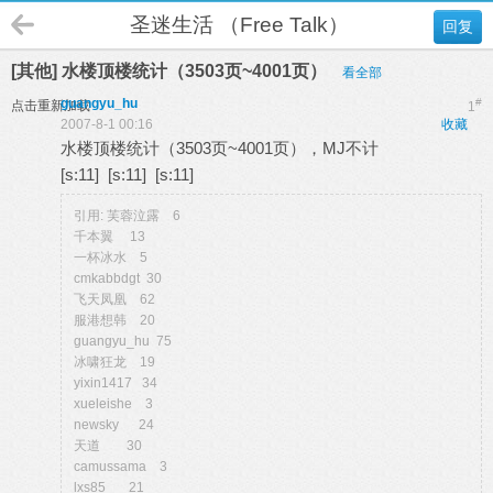
圣迷生活 （Free Talk）
回复
[其他] 水楼顶楼统计（3503页~4001页）
看全部
guangyu_hu
#
点击重新加载
1
2007-8-1 00:16
收藏
水楼顶楼统计（3503页~4001页），MJ不计
[s:11] [s:11] [s:11]
引用: 芙蓉泣露 6
千本翼 13
一杯冰水 5
cmkabbdgt 30
飞天凤凰 62
服港想韩 20
guangyu_hu 75
冰啸狂龙 19
yixin1417 34
xueleishe 3
newsky 24
天道 30
camussama 3
lxs85 21