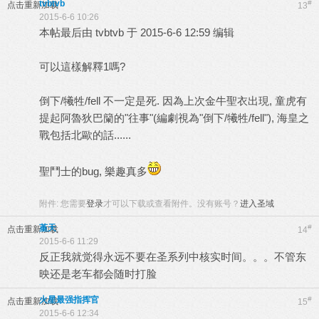
tvbtvb
#
点击重新加载
13
2015-6-6 10:26
本帖最后由 tvbtvb 于 2015-6-6 12:59 编辑
可以這樣解釋1嗎?
倒下/犧牲/fell 不一定是死. 因為上次金牛聖衣出現, 童虎有
提起阿魯狄巴籣的"往事"(編劇視為"倒下/犧牲/fell"), 海皇之
戰包括北歐的話......
聖鬥士的bug, 樂趣真多
附件:
您需要
登录
才可以下载或查看附件。没有账号？
进入圣域
堇天
#
点击重新加载
14
2015-6-6 11:29
反正我就觉得永远不要在圣系列中核实时间。。。不管东
映还是老车都会随时打脸
火星最强指挥官
#
点击重新加载
15
2015-6-6 12:34