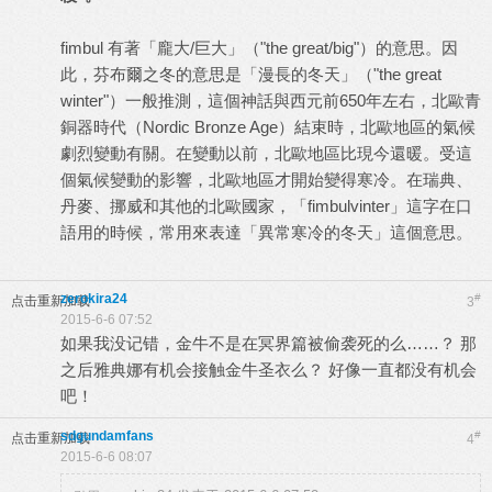
fimbul 有著「龐大/巨大」（"the great/big"）的意思。因
此，芬布爾之冬的意思是「漫長的冬天」（"the great
winter"）一般推測，這個神話與西元前650年左右，北歐青
銅器時代（Nordic Bronze Age）結束時，北歐地區的氣候
劇烈變動有關。在變動以前，北歐地區比現今還暖。受這
個氣候變動的影響，北歐地區才開始變得寒冷。在瑞典、
丹麥、挪威和其他的北歐國家，「fimbulvinter」這字在口
語用的時候，常用來表達「異常寒冷的冬天」這個意思。
zerokira24
#
点击重新加载
3
2015-6-6 07:52
如果我没记错，金牛不是在冥界篇被偷袭死的么……？ 那
之后雅典娜有机会接触金牛圣衣么？ 好像一直都没有机会
吧！
sdgundamfans
#
点击重新加载
4
2015-6-6 08:07