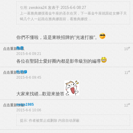
zerokira24 发表于 2015-6-6 08:27
引用:
上一幕雅典娜摸着金牛座的圣衣在哭，下一幕金牛座就跟处女狮子天
蝎几个人一起跪在雅典娜面前，看雅典娜授 ...
你們不懂啦，這是東映招牌的"光速打臉"。
熱度
#
点击重新加载
10
2015-6-6 09:21
各位在聖鬪士愛好圈內都是影帝級別的編導
牡羊穆
#
点击重新加载
11
2015-6-6 09:45
大家來找碴...歡迎來搶答
seiya1985
#
点击重新加载
12
2015-6-6 10:06
提示:
作者被禁止或删除 内容自动屏蔽