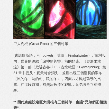
巨大樹根 (Great Root) 的三個封印
(古諾爾斯語：Fimbulvetr、英語：Fimbulwinter）北歐神話
內，世界的終結「諸神的黃昏」前的預兆。《史洛里埃
達》第一部〈欺騙古魯菲〉（古北歐語：Gylfaginning）第
51 章中提及：夏天將會消失，並且出現三個漫長的嚴冬
（風的冬、劍的冬、狼的冬），四面八方颳起強勁的風
雪。在這段時期，有無法數清的戰亂，兄弟將會互相殘
殺。
** 因此劇組設定巨大樹根有三個封印，也讓"兄弟們互相殘
殺"。