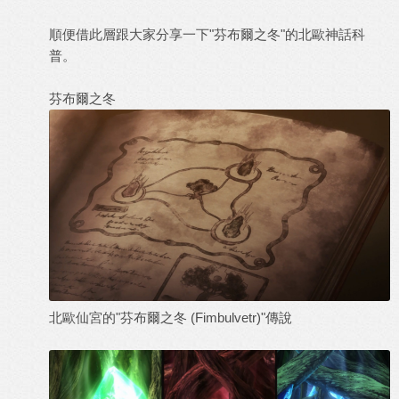
順便借此層跟大家分享一下"芬布爾之冬"的北歐神話科
普。
芬布爾之冬
北歐仙宮的"芬布爾之冬 (Fimbulvetr)"傳說