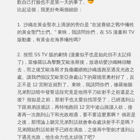
歡自己打臉也不是第一天的事了。
比起這個，我更好奇兩個細節：
1. 沙織在黃金聖衣上滴淚的旁白是 "在波賽頓之戰中犧牲
的黃金聖鬥士們。" 東映，我請問你們，在 SS 漫畫和 TV
版動畫，有黃金在海界犧牲嗎?
2. 按照 SS TV 版的劇情 (漫畫似乎也是如此但不太記得
了)，當修羅以為擊斃艾歐洛斯後，放過幼嬰沙織轉頭離
去，而之後艾歐洛斯才負傷繼續抱沙織逃跑至遇見光政之
處。讓我們假設艾歐里亞身處山下的羅德里奧村好了，反
正不是 12 宮附近就對了。東映，我請問你們，修羅偷聽
兄弟對話暗中發誓這段究竟是他用手刀砍射手之前還是之
後? 假如是之前，那射手也太愛自找罪受了，已經逃到山
下跟弟弟說過話，再特地跑回 12 宮中途山路讓人砍，接
著再一次跑到山下和光政相遇，要不要這麼累啊？ 倘若是
之後，那理論上聽完兄弟對話就會奉命處決射手不是嗎？
兄弟開始對話前射手已經在滴血，之後再中聖劍才逃到山
下遇見光政，他生命力也太頑強了吧?