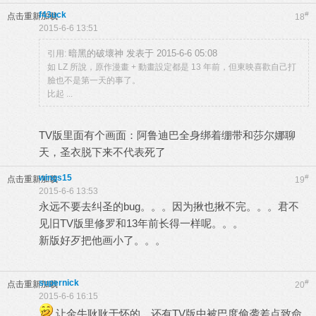
f43uck
#
点击重新加载
18
2015-6-6 13:51
暗黑的破壞神 发表于 2015-6-6 05:08
引用:
如 LZ 所說，原作漫畫 + 動畫設定都是 13 年前，但東映喜歡自己打
臉也不是第一天的事了。
比起 ...
TV版里面有个画面：阿鲁迪巴全身绑着绷带和莎尔娜聊
天，圣衣脱下来不代表死了
wings15
#
点击重新加载
19
2015-6-6 13:53
永远不要去纠圣的bug。。。因为揪也揪不完。。。君不
见旧TV版里修罗和13年前长得一样呢。。。
新版好歹把他画小了。。。
supernick
#
点击重新加载
20
2015-6-6 16:15
让金牛耿耿于怀的，还有TV版中被巴度偷袭差点致命