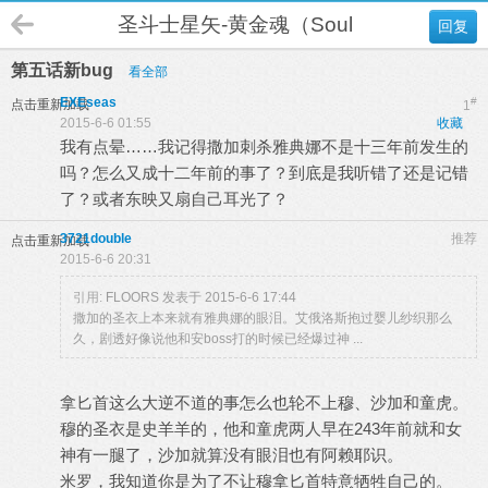
圣斗士星矢-黄金魂（Soul of Gold）
回复
第五话新bug
看全部
EXEseas
#
点击重新加载
1
2015-6-6 01:55
收藏
我有点晕……我记得撒加刺杀雅典娜不是十三年前发生的
吗？怎么又成十二年前的事了？到底是我听错了还是记错
了？或者东映又扇自己耳光了？
3721double
推荐
点击重新加载
2015-6-6 20:31
引用:
FLOORS 发表于 2015-6-6 17:44
撒加的圣衣上本来就有雅典娜的眼泪。艾俄洛斯抱过婴儿纱织那么
久，剧透好像说他和安boss打的时候已经爆过神 ...
拿匕首这么大逆不道的事怎么也轮不上穆、沙加和童虎。
穆的圣衣是史羊羊的，他和童虎两人早在243年前就和女
神有一腿了，沙加就算没有眼泪也有阿赖耶识。
米罗，我知道你是为了不让穆拿匕首特意牺牲自己的。