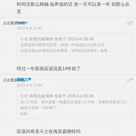
时间没那么精确 临界值的话 差一天可以算一年 别那么在
意
leaser
#
点击重新加载
16
2015-6-6 13:43
暗黑的破壞神 发表于 2015-6-6 08:49
引用:
其實從銀河戰爭到冥界，經過一年而改說法也算合理。
但是沙織比好萊塢演員更厲害，精準的流淚滴完一套聖 ...
经过一年那就应该说是14年前了
寂静之声
#
点击重新加载
17
2015-6-6 13:44
暗黑的破壞神 发表于 2015-6-6 05:08
引用:
如 LZ 所說，原作漫畫 + 動畫設定都是 13 年前，但東映喜歡自己打
臉也不是第一天的事了。
比起 ...
应该问有圣斗士在海皇篇牺牲吗