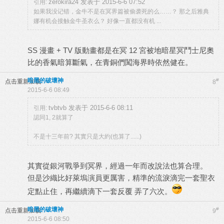
zerokira24 发表于 2015-6-6 07:52
引用:
如果我没记错，金牛不是在冥界篇被偷袭死的么……？ 那之后雅典
娜有机会接触金牛圣衣么？ 好像一直都没有机 ...
SS 漫畫 + TV 版動畫都是在冥 12 宮被地暗星冥鬥士尼奧
比的香氣暗算斷氣，在青銅們闖海界時依然健在。
暗黑的破壞神
#
点击重新加载
8
2015-6-6 08:49
tvbtvb 发表于 2015-6-6 08:11
引用:
認同1, 2就算了
不是十三年前? 其實只是大約(也算了......)
其實從銀河戰爭到冥界，經過一年而改說法也算合理。
但是沙織比好萊塢演員更厲害，精準的流淚滴完一套聖衣
定點止住，再繼續滴下一套反覆 弄了六次。
暗黑的破壞神
#
点击重新加载
9
2015-6-6 08:50