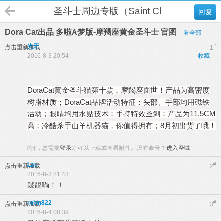
圣斗士周边专版（Saint Cloth Myth）
回复
Dora Cat出品 多啦A梦版-摩羯座黄金圣斗士 官图
看全部
光牙
#
点击重新加载
1
2016-8-3 20:54
收藏
DoraCat黄金圣斗猫第十款，摩
羯
座面世！产品为高密度
树脂材质；DoraCat品牌活动特征：头部、手部均用磁铁
活动；眼睛均用水贴技术；手持特效圣剑；产品为11.5CM
高；冷酷杀手山羊机器猫，你值得拥有；8月初出货了哦！
附件:
您需要
登录
才可以下载或查看附件。没有账号？
进入圣域
Lau
#
点击重新加载
2
2016-8-3 21:43
幾靚喎！！
robin822
#
点击重新加载
3
2016-8-4 08:39