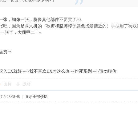
这么一套改下来成本多少啊~！
一张，胸像一张，胸像其他部件不要卖了50.
张吧，因为是两只拼的（秋裤和胳膊脖子颜色找最接近的）手型用了冥双
膀一张半，大腿甲二十~
运费~~
入EX就好~~~我不喜欢EX才这么改~~作死系列~~~请勿模仿
支持
反对
-5-28 08:48
|
显示全部楼层