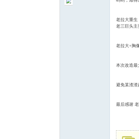
哟哟，难得
老拉大重生
老三巨头主
S
老拉大+胸
本次改造最
避免某渣渣
最后感谢 老