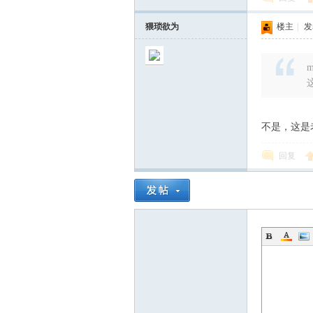
猥琐欲为
楼主
|
发表
m
不是，这是
回复