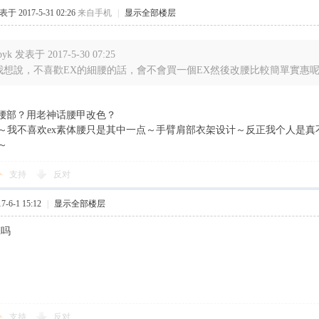
于 2017-5-31 02:26
来自手机
|
显示全部楼层
byk 发表于 2017-5-30 07:25
我想說，不喜歡EX的細腰的話，會不會買一個EX然後改腰比較簡單實惠
粗腰部？用老神话腰甲改色？
～我不喜欢ex素体腰只是其中一点～手臂肩部衣架设计～反正我个人是真
～
支持
反对
-6-1 15:12
|
显示全部楼层
X吗
支持
反对