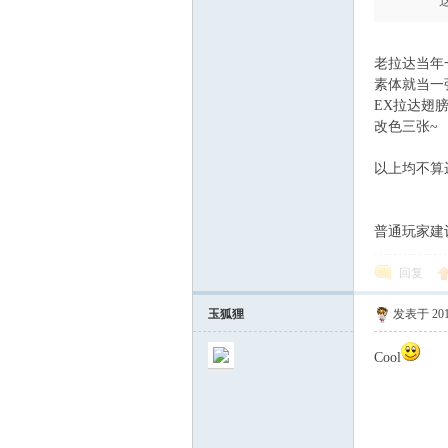
老拉达当年
素体就当一
EX拉达翅
改色三张~
以上均不算
普通玩家建议
回复
玉狐狸
发表于 2017
Cool