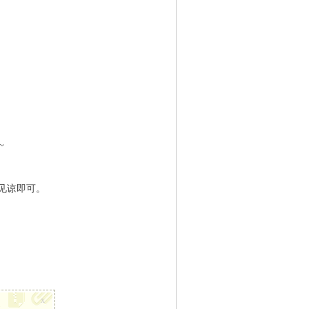
~
见谅即可。
x