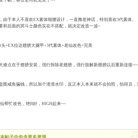
发个帖，各位老司机见笑了~~
，由于本人不喜欢EX素体细腰设计，一直撸老神话，特别喜欢3代素体。
要和后面的冥斗士颜色实在不搭配，就决定改造一波~
像头+EX拉达翅膀大腿甲+3代素体+老仙改色=完美
大难点在于翅膀安装，强行拆除老翅膀，强行肢解新翅膀以后重新连接~~
盗图咸鱼骗钱，所以加个渣渣水印，反正本人本来就不会拍照，拍得丑，
仙帮忙改色，绝B好，HIGH起来~~
本帖子中包含更多资源