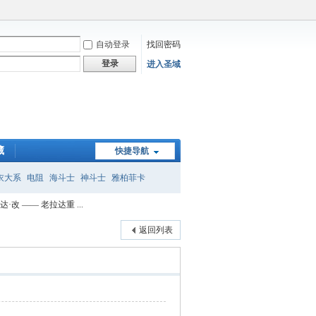
自动登录
找回密码
登录
进入圣域
藏
快捷导航
衣大系
电阻
海斗士
神斗士
雅柏菲卡
达·改 —— 老拉达重 ...
子
返回列表