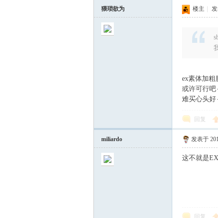
猥琐欲为
楼主
|
发表
s
ex素体加
或许可行吧
难买心头好
回复
miliardo
发表于 2017
这不就是E
回复