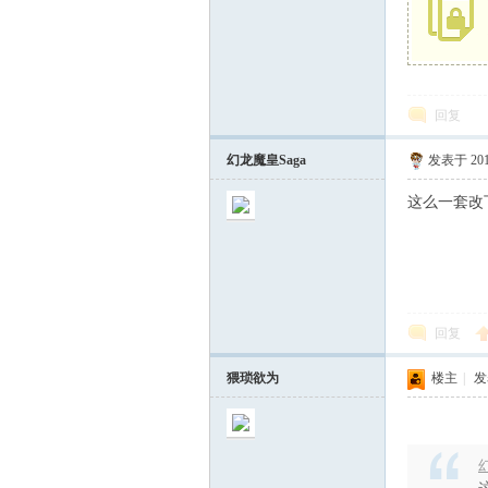
回复
幻龙魔皇Saga
发表于 2017
这么一套改
回复
猥琐欲为
楼主
|
发表
幻