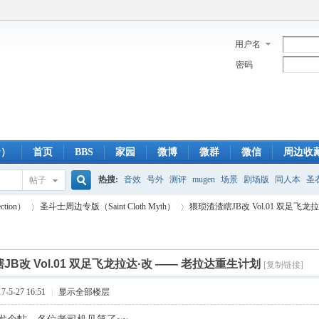
用户名
密码
y）
首页
BBS
家园
微博
微群
微信
周边收
热搜:
音效
号外
测评
mugen
场景
剧场版
同人本
圣
帖子
搜
ction）
圣斗士周边专版（Saint Cloth Myth）
猥琐渣渣瞎JB改 Vol.01 双足飞龙拉
蓝光版
白羊
冥王神话
CBC
FTP
下载
粤语
狮子
双
索
JB改 Vol.01 双足飞龙拉达·改 —— 老拉达重生计划
[复制链接]
›
›
-5-27 16:51
|
显示全部楼层