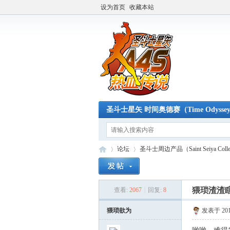
设为首页
收藏本站
圣斗士星矢 时间奥德赛（Time Odysse
论坛
圣斗士周边产品（Saint Seiya Colle
猥琐渣渣瞎
查看:
2067
|
回复:
8
A4
»
›
猥琐欲为
发表于 2017