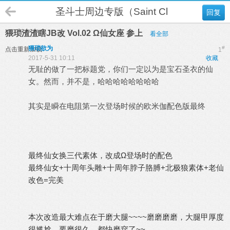
圣斗士周边专版（Saint Cloth Myth）
回复
猥琐渣渣瞎JB改 Vol.02 Ω仙女座 参上
看全部
猥琐欲为
#
点击重新加载
1
2017-5-31 10:11
收藏
无耻的做了一把标题党，你们一定以为是宝石圣衣的仙
女。然而，并不是，哈哈哈哈哈哈哈哈
其实是瞬在电阻第一次登场时候的欧米伽配色版最终
最终仙女换三代素体，改成Ω登场时的配色
最终仙女+十周年头雕+十周年脖子胳膊+北极狼素体+老仙
改色=完美
本次改造最大难点在于磨大腿~~~~磨磨磨磨，大腿甲厚度
很尴尬，要磨很久，都快磨穿了~~