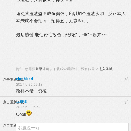
避免某渣渣盗图咸鱼骗钱，所以加个渣渣水印，反正本人
本来就不会拍照，拍得丑，见谅即可。
最后感谢 老仙帮忙改色，绝B好，HIGH起来~~
附件:
您需要
登录
才可以下载或查看附件。没有账号？
进入圣域
ultrahikari
#
点击重新加载
2
2017-5-31 19:18
改得不错，资磁
玉狐狸
#
点击重新加载
3
2017-6-1 05:52
Cool!
点击重新加载