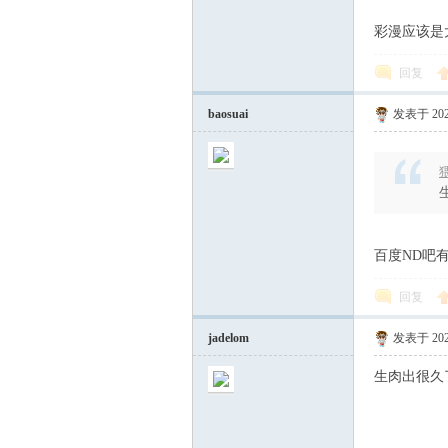
彩漫应该是
回复
baosuai
发表于 2022
猥
百度ND吧
回复
jadelom
发表于 2022
生肉出很久