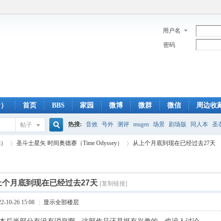
用户名
密码
y）
首页
BBS
家园
微博
微群
微信
周边收
热搜:
音效
号外
测评
mugen
场景
剧场版
同人本
圣
帖子
搜
l）
圣斗士星矢 时间奥德赛（Time Odyssey）
从上个月底到现在已经过去27天
蓝光版
白羊
冥王神话
CBC
FTP
下载
粤语
狮子
双
索
上个月底到现在已经过去27天
[复制链接]
›
›
-10-26 15:08
|
显示全部楼层