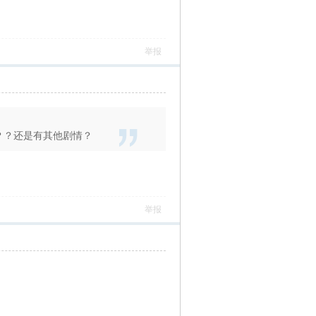
举报
？？还是有其他剧情？
举报