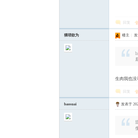
回复
猥琐欲为
楼主
|
发表
b
生肉我也没
回复
baosuai
发表于 2022
猥