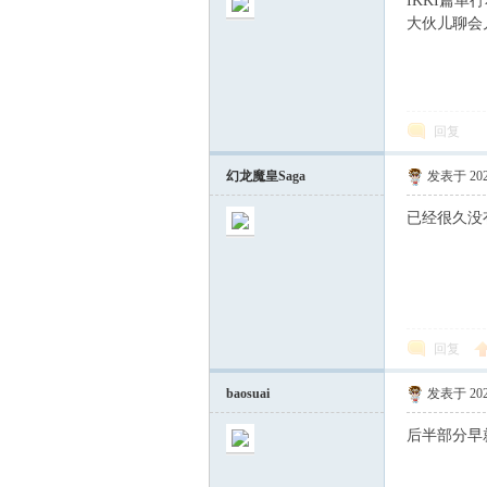
IKKI篇
大伙儿聊会
回复
S
幻龙魔皇Saga
发表于 2022
已经很久没
回复
baosuai
发表于 2022
后半部分早