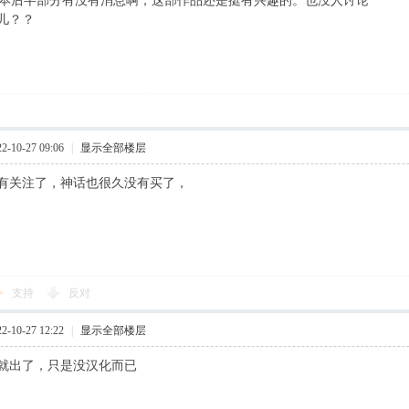
单行本后半部分有没有消息啊，这部作品还是挺有兴趣的。也没人讨论
" L3 ?! a;
儿？？
-10-27 09:06
|
显示全部楼层
有关注了，神话也很久没有买了，
支持
反对
-10-27 12:22
|
显示全部楼层
就出了，只是没汉化而已