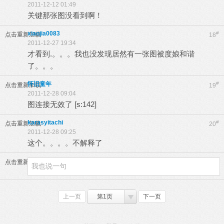
2011-12-12 01:49
关键那张图没看到啊！
xiaojia0083
#
点击重新加载
18
2011-12-27 19:34
才看到.。。。我也没发现居然有一张图被度娘和谐
了。。。
怀旧童年
#
点击重新加载
19
2011-12-28 09:04
图连接无效了 [s:142]
karasyitachi
#
点击重新加载
20
2011-12-28 09:25
这个。。。。不解释了
点击重新加载
上一页
第1页
下一页