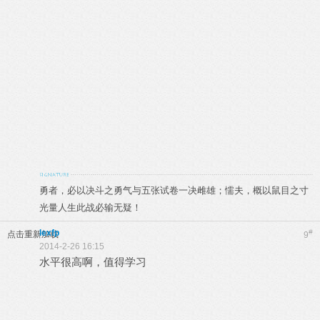
勇者，必以决斗之勇气与五张试卷一决雌雄；懦夫，概以鼠目之寸
光量人生此战必输无疑！
lexfp
#
点击重新加载
9
2014-2-26 16:15
水平很高啊，值得学习