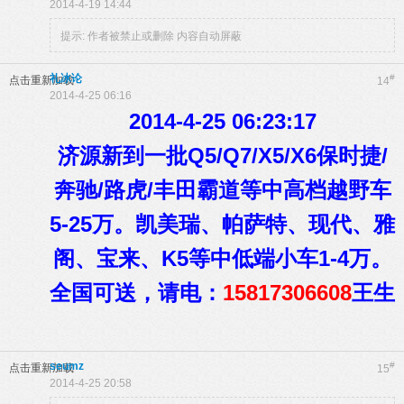
2014-4-19 14:44
提示:
作者被禁止或删除 内容自动屏蔽
礼冰论
#
点击重新加载
14
2014-4-25 06:16
2014-4-25 06:23:17
济源新到一批Q5/Q7/X5/X6保时捷/
奔驰/路虎/丰田霸道等中高档越野车
5-25万。凯美瑞、帕萨特、现代、雅
阁、宝来、K5等中低端小车1-4万。
全国可送，请电：
15817306608
王生
seumz
#
点击重新加载
15
2014-4-25 20:58