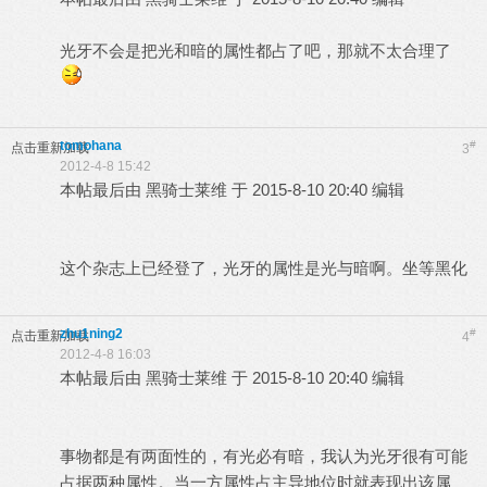
光牙不会是把光和暗的属性都占了吧，那就不太合理了
, t# z" }* t0 G' I
tomohana
#
点击重新加载
3
2012-4-8 15:42
本帖最后由 黑骑士莱维 于 2015-8-10 20:40 编辑
5 b: H, ^) C1
H3 o
这个杂志上已经登了，光牙的属性是光与暗啊。坐等黑化
zhu1ning2
#
点击重新加载
4
2012-4-8 16:03
本帖最后由 黑骑士莱维 于 2015-8-10 20:40 编辑
$ J- o' \ y, k6
?9 k+ t. {* S
事物都是有两面性的，有光必有暗，我认为光牙很有可能
占据两种属性。当一方属性占主导地位时就表现出该属