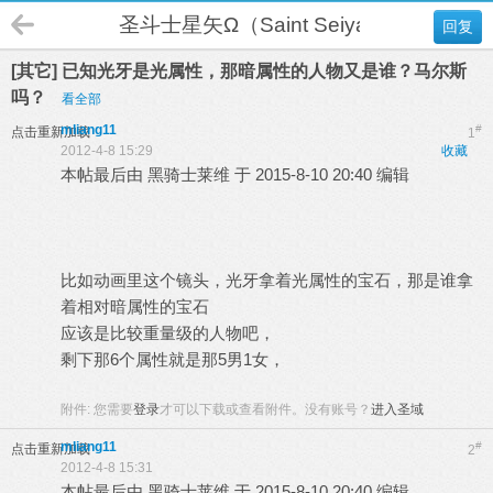
圣斗士星矢Ω（Saint Seiya Omega）
回复
[其它] 已知光牙是光属性，那暗属性的人物又是谁？马尔斯
吗？
看全部
mliang11
#
点击重新加载
1
2012-4-8 15:29
收藏
本帖最后由 黑骑士莱维 于 2015-8-10 20:40 编辑
' S0 |% y, [9
U v" j0 t
+ y9 h# T9 x/ Q4 Z
比如动画里这个镜头，光牙拿着光属性的宝石，那是谁拿
着相对暗属性的宝石
N" y$ M; x! x# q. c! F. j
应该是比较重量级的人物吧，
剩下那6个属性就是那5男1女，
" q0 ?; X( K6 y
附件:
您需要
登录
才可以下载或查看附件。没有账号？
进入圣域
mliang11
#
点击重新加载
2
2012-4-8 15:31
本帖最后由 黑骑士莱维 于 2015-8-10 20:40 编辑