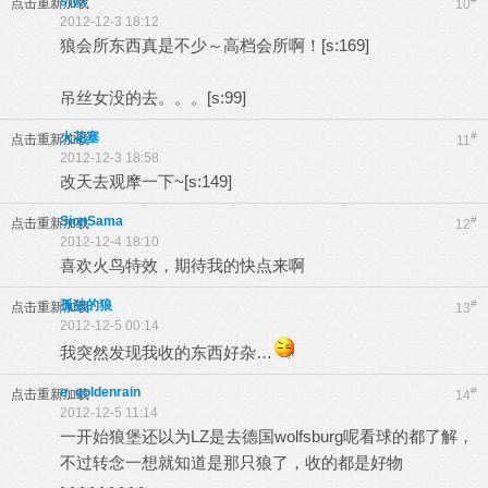
styx
点击重新加载
10
2012-12-3 18:12
狼会所东西真是不少～高档会所啊！[s:169]
吊丝女没的去。。。[s:99]
火花塞
#
点击重新加载
11
2012-12-3 18:58
改天去观摩一下~[s:149]
SionSama
#
点击重新加载
12
2012-12-4 18:10
喜欢火鸟特效，期待我的快点来啊
孤独的狼
#
点击重新加载
13
2012-12-5 00:14
我突然发现我收的东西好杂…
e_goldenrain
#
点击重新加载
14
2012-12-5 11:14
一开始狼堡还以为LZ是去德国wolfsburg呢看球的都了解，
不过转念一想就知道是那只狼了，收的都是好物