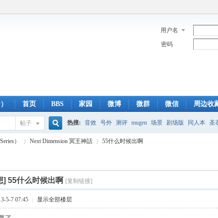
用户名
密码
y）
首页
BBS
家园
微博
微群
微信
周边收
热搜:
音效
号外
测评
mugen
场景
剧场版
同人本
圣
帖子
搜
eries）
Next Dimension 冥王神話
55什么时候出啊
蓝光版
白羊
冥王神话
CBC
FTP
下载
粤语
狮子
双
索
想]
55什么时候出啊
[复制链接]
›
›
-5-7 07:45
|
显示全部楼层