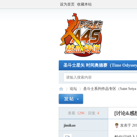
设为首页
收藏本站
圣斗士星矢 时间奥德赛（Time Odysse
论坛
圣斗士系列作品专区（Saint Seiya S
[讨论&感
查看:
1296
|
回复:
4
A4
»
›
jimikao
发表于 2013