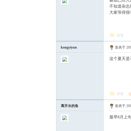
貌似已经入
不知道杂志
大家等得很
回复
S
kongyiyun
发表于 2013
这个夏天是
回复
离开水的鱼
发表于 2013
最早8月上