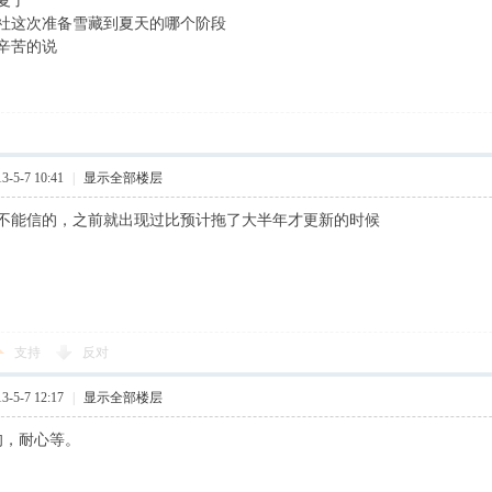
夏了
社这次准备雪藏到夏天的哪个阶段
辛苦的说
-5-7 10:41
|
显示全部楼层
不能信的，之前就出现过比预计拖了大半年才更新的时候
支持
反对
-5-7 12:17
|
显示全部楼层
旬，耐心等。