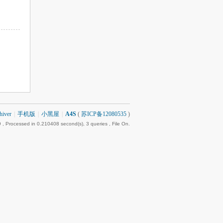
hiver
|
手机版
|
小黑屋
|
A4S
(
苏ICP备12080535
)
9
, Processed in 0.210408 second(s), 3 queries , File On.