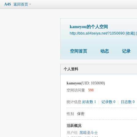
A4S
返回首页
kameyou的个人空间
http://bbs.all4seiya.net/?1050690
[收藏]
空间首页
动态
记录
个人资料
kameyou
(UID: 1050690)
空间访问量
598
统计信息
好友数 1
|
记录数 0
|
日志数 0
性别
保密
活跃概况
用户组
黑暗圣斗士