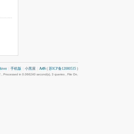
hiver
|
手机版
|
小黑屋
|
A4S
(
苏ICP备12080535
)
2
, Processed in 0.066240 second(s), 3 queries , File On.