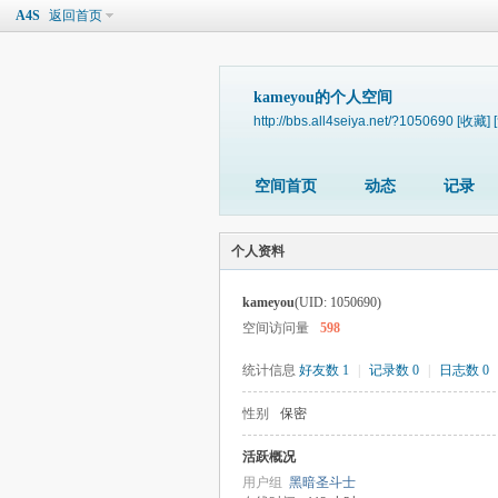
A4S
返回首页
kameyou的个人空间
http://bbs.all4seiya.net/?1050690
[收藏]
空间首页
动态
记录
个人资料
kameyou
(UID: 1050690)
空间访问量
598
统计信息
好友数 1
|
记录数 0
|
日志数 0
性别
保密
活跃概况
用户组
黑暗圣斗士