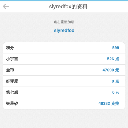
slyredfox的资料
点击重新加载
slyredfox
积分
599
小宇宙
526 点
金币
47690 元
好评度
0 点
第七感
0 %
银星砂
48382 克拉