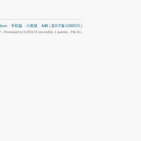
hiver
|
手机版
|
小黑屋
|
A4S
(
苏ICP备12080535
)
2
, Processed in 0.031172 second(s), 1 queries , File On.