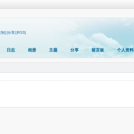
复制]
[分享]
[RSS]
日志
相册
主题
分享
留言板
个人资料