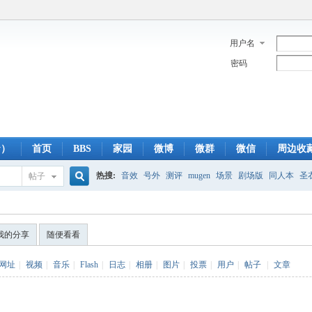
用户名
密码
y）
首页
BBS
家园
微博
微群
微信
周边收
热搜:
音效
号外
测评
mugen
场景
剧场版
同人本
圣
帖子
搜
蓝光版
白羊
冥王神话
CBC
FTP
下载
粤语
狮子
双
我的分享
随便看看
索
网址
|
视频
|
音乐
|
Flash
|
日志
|
相册
|
图片
|
投票
|
用户
|
帖子
|
文章