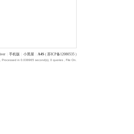
iver
|
手机版
|
小黑屋
|
A4S
(
苏ICP备12080535
)
, Processed in 0.038965 second(s), 0 queries , File On.