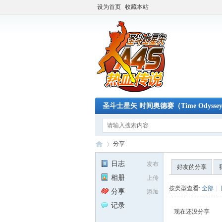
设为首页
收藏本站
圣斗士星矢 时间奥德赛（Time Odysse
分享
日志
发布
好友的分享
相册
上传
A4
›
按类型查看:
全部
|
分享
添加
记录
现在还没分享