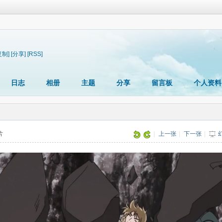
复制]
[分享]
[RSS]
日志
相册
主题
分享
留言板
个人资料
图片
|
上一张
|
下一张
|