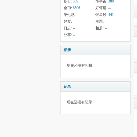
积分:
539
小宇宙:
389
金币:
6506
好评度:
--
第七感:
--
银星砂:
441
好友:
--
主题:
--
日志:
--
相册:
--
分享:
--
相册
现在还没有相册
记录
现在还没有记录