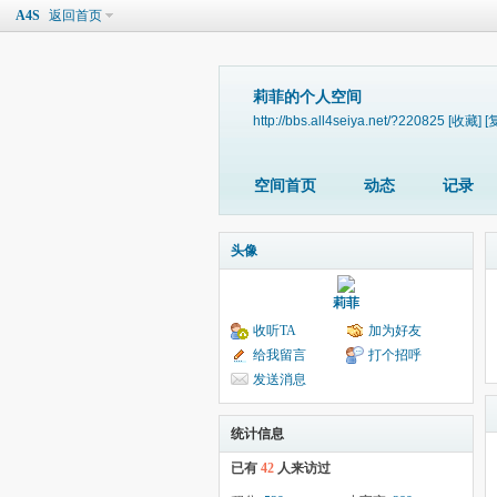
A4S
返回首页
莉菲的个人空间
http://bbs.all4seiya.net/?220825
[收藏]
[
空间首页
动态
记录
头像
莉菲
收听TA
加为好友
给我留言
打个招呼
发送消息
统计信息
已有
42
人来访过