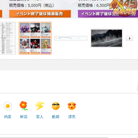
鸡蛋
鲜花
雷人
酷毙
漂亮