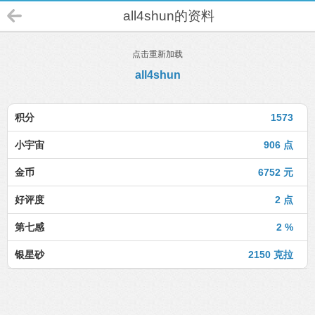
all4shun的资料
点击重新加载
all4shun
积分
1573
小宇宙
906 点
金币
6752 元
好评度
2 点
第七感
2 %
银星砂
2150 克拉