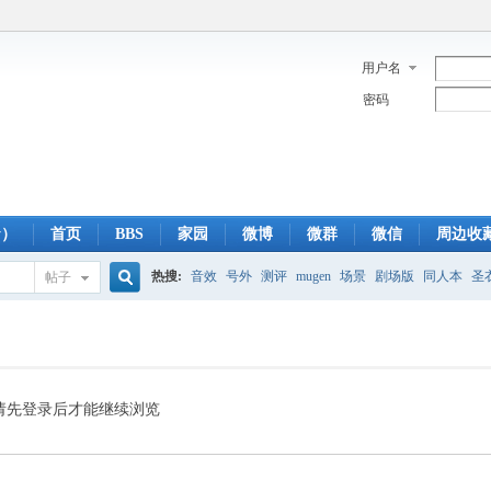
用户名
密码
y）
首页
BBS
家园
微博
微群
微信
周边收
热搜:
音效
号外
测评
mugen
场景
剧场版
同人本
圣
帖子
搜
蓝光版
白羊
冥王神话
CBC
FTP
下载
粤语
狮子
双
索
请先登录后才能继续浏览