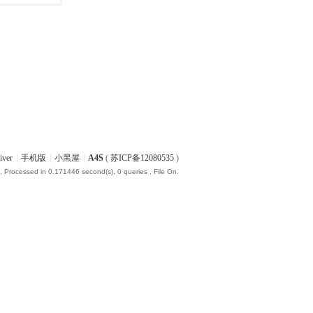
iver
|
手机版
|
小黑屋
|
A4S
(
苏ICP备12080535
)
, Processed in 0.171446 second(s), 0 queries , File On.