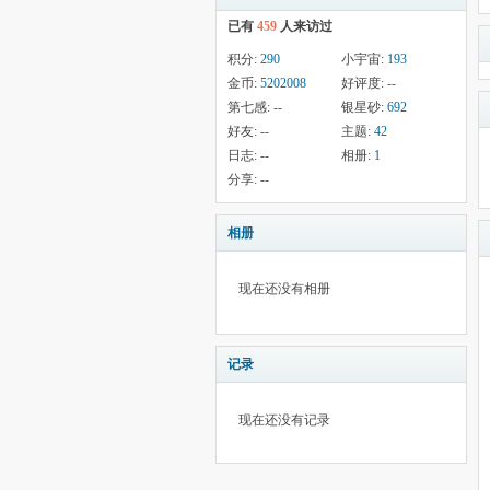
已有
459
人来访过
积分:
290
小宇宙:
193
金币:
5202008
好评度:
--
第七感:
--
银星砂:
692
好友:
--
主题:
42
日志:
--
相册:
1
分享:
--
相册
现在还没有相册
记录
现在还没有记录