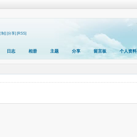
复制]
[分享]
[RSS]
日志
相册
主题
分享
留言板
个人资料