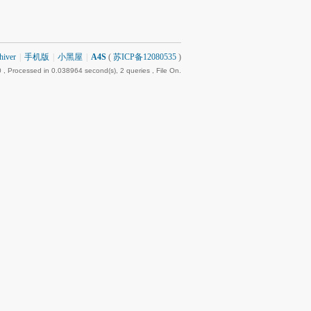
hiver
|
手机版
|
小黑屋
|
A4S
(
苏ICP备12080535
)
0
, Processed in 0.038964 second(s), 2 queries , File On.