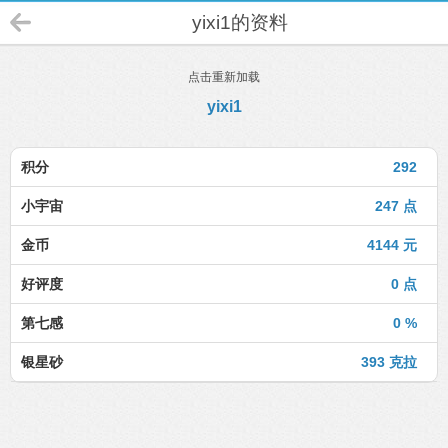
yixi1的资料
点击重新加载
yixi1
积分
292
小宇宙
247 点
金币
4144 元
好评度
0 点
第七感
0 %
银星砂
393 克拉