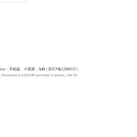
iver
|
手机版
|
小黑屋
|
A4S
(
苏ICP备12080535
)
, Processed in 0.032146 second(s), 0 queries , File On.