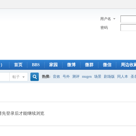
用户名
密码
y）
首页
BBS
家园
微博
微群
微信
周边收
热搜:
音效
号外
测评
mugen
场景
剧场版
同人本
圣
帖子
搜
蓝光版
白羊
冥王神话
CBC
FTP
下载
粤语
狮子
双
索
请先登录后才能继续浏览