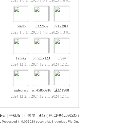
2025-1-8 17:47
2025-1-8 13:21
2025-1-8 09:03
beaflo
l3322632
771229LP
2025-1-5 16:50
2025-1-4 02:08
2025-1-3 09:20
Fensky
onlyzqx123
lllyyy
2024-12-31 16:59
2024-12-28 23:41
2024-12-22 19:15
meteorwy
wh45856916
邊笛1988
2024-12-22 11:54
2024-12-22 10:22
2024-12-19 22:19
iver
|
手机版
|
小黑屋
|
A4S
(
苏ICP备12080535
)
, Processed in 0.051628 second(s), 3 queries , File On.