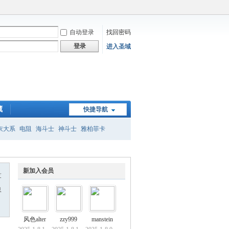
自动登录
找回密码
登录
进入圣域
藏
快捷导航
衣大系
电阻
海斗士
神斗士
雅柏菲卡
子
新加入会员
友
息
风色alter
zzy999
manstein