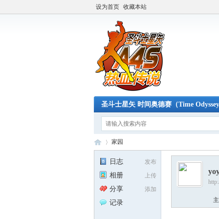
设为首页
收藏本站
圣斗士星矢 时间奥德赛（Time Odysse
家园
日志
发布
y
相册
上传
http
A4
›
分享
添加
主
记录