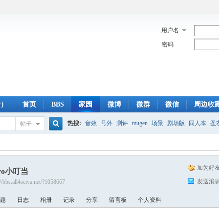
用户名
密码
y）
首页
BBS
家园
微博
微群
微信
周边收
热搜:
音效
号外
测评
mugen
场景
剧场版
同人本
圣
帖子
搜
蓝光版
白羊
冥王神话
CBC
FTP
下载
粤语
狮子
双
加为好
oyo小叮当
索
发送消
://bbs.all4seiya.net/?1058667
题
日志
相册
记录
分享
留言板
个人资料