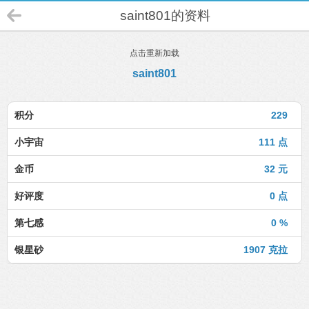
saint801的资料
点击重新加载
saint801
积分
229
小宇宙
111 点
金币
32 元
好评度
0 点
第七感
0 %
银星砂
1907 克拉