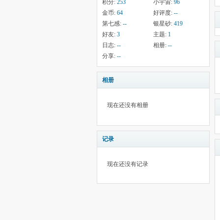
积分:
253
小宇宙:
96
金币:
64
好评度:
--
第七感:
--
银星砂:
419
好友:
3
主题:
1
日志:
--
相册:
--
分享:
--
相册
现在还没有相册
记录
现在还没有记录