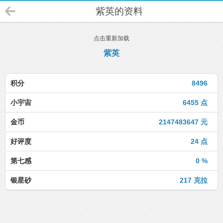
紫英的资料
点击重新加载
紫英
积分
8496
小宇宙
6455 点
金币
2147483647 元
好评度
24 点
第七感
0 %
银星砂
217 克拉