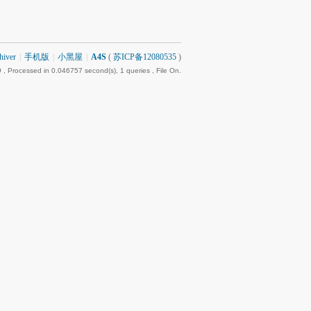
hiver
|
手机版
|
小黑屋
|
A4S
(
苏ICP备12080535
)
9
, Processed in 0.046757 second(s), 1 queries , File On.