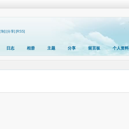
复制]
[分享]
[RSS]
日志
相册
主题
分享
留言板
个人资料