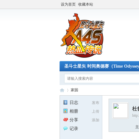
设为首页
收藏本站
圣斗士星矢 时间奥德赛（Time Odysse
家园
日志
发布
杜
相册
上传
http
A4
›
分享
添加
主
记录