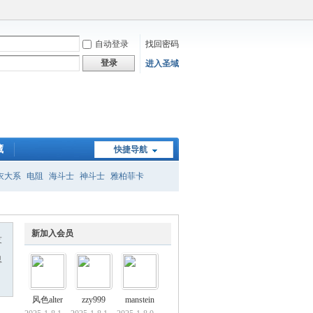
自动登录
找回密码
登录
进入圣域
藏
快捷导航
衣大系
电阻
海斗士
神斗士
雅柏菲卡
子
新加入会员
友
息
风色alter
zzy999
manstein