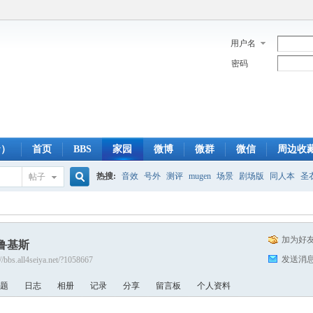
用户名
密码
y）
首页
BBS
家园
微博
微群
微信
周边收
热搜:
音效
号外
测评
mugen
场景
剧场版
同人本
圣
帖子
搜
蓝光版
白羊
冥王神话
CBC
FTP
下载
粤语
狮子
双
加为好
鲁基斯
索
发送消
://bbs.all4seiya.net/?1058667
题
日志
相册
记录
分享
留言板
个人资料