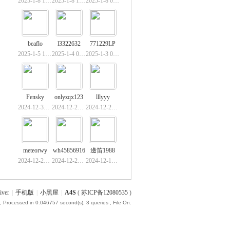
2025-1-8 17:47
2025-1-8 13:21
2025-1-8 09:03
beaflo
l3322632
771229LP
2025-1-5 16:50
2025-1-4 02:08
2025-1-3 09:20
Fensky
onlyzqx123
lllyyy
2024-12-31 16:59
2024-12-28 23:41
2024-12-22 19:15
meteorwy
wh45856916
邊笛1988
2024-12-22 11:54
2024-12-22 10:22
2024-12-19 22:19
iver
|
手机版
|
小黑屋
|
A4S
(
苏ICP备12080535
)
, Processed in 0.046757 second(s), 3 queries , File On.