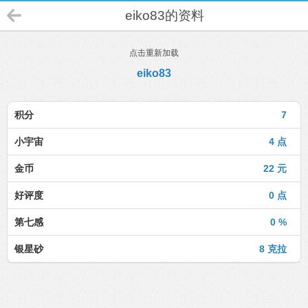
eiko83的资料
点击重新加载
eiko83
积分
7
小宇宙
4 点
金币
22 元
好评度
0 点
第七感
0 %
银星砂
8 克拉