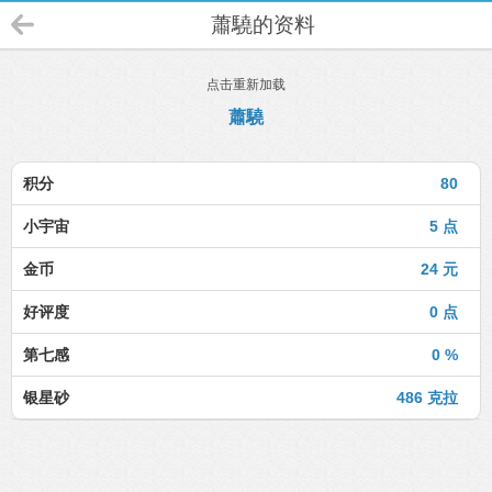
蕭驍的资料
点击重新加载
蕭驍
积分
80
小宇宙
5 点
金币
24 元
好评度
0 点
第七感
0 %
银星砂
486 克拉