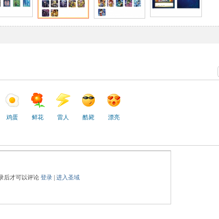
鸡蛋
鲜花
雷人
酷毙
漂亮
录后才可以评论
登录
|
进入圣域