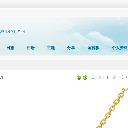
复制]
[分享]
[RSS]
日志
相册
主题
分享
留言板
个人资料
图片
|
上一张
|
下一张
|