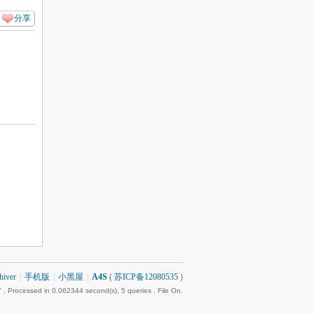
分享
hiver
|
手机版
|
小黑屋
|
A4S
(
苏ICP备12080535
)
7
, Processed in 0.062344 second(s), 5 queries , File On.