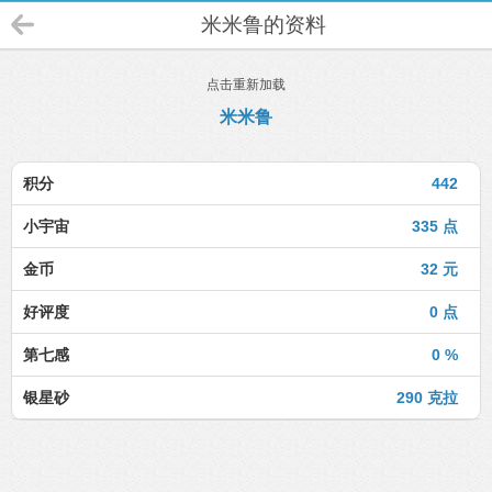
米米鲁的资料
点击重新加载
米米鲁
积分
442
小宇宙
335 点
金币
32 元
好评度
0 点
第七感
0 %
银星砂
290 克拉