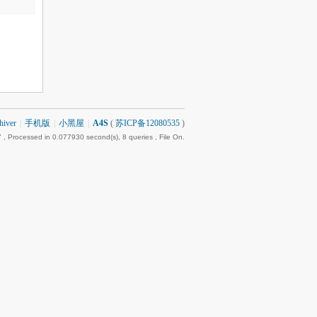
hiver
|
手机版
|
小黑屋
|
A4S
(
苏ICP备12080535
)
7
, Processed in 0.077930 second(s), 8 queries , File On.