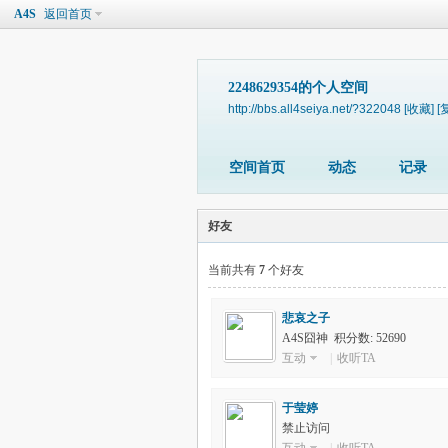
A4S
返回首页
2248629354的个人空间
http://bbs.all4seiya.net/?322048
[收藏]
[
空间首页
动态
记录
好友
当前共有
7
个好友
悲哀之子
A4S囧神 积分数: 52690
互动
|
收听TA
于莹婷
禁止访问