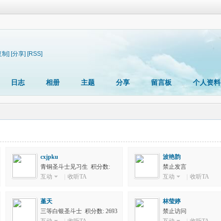
复制]
[分享]
[RSS]
日志
相册
主题
分享
留言板
个人资料
cxjpku
波艳韵
青铜圣斗士见习生 积分数:
禁止发言
1349
互动
|
收听TA
互动
|
收听TA
堇天
林莹婷
三等白银圣斗士 积分数: 2693
禁止访问