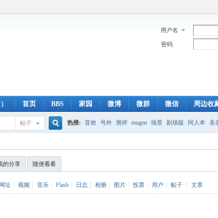
用户名
密码
y）
首页
BBS
家园
微博
微群
微信
周边收
热搜:
音效
号外
测评
mugen
场景
剧场版
同人本
圣
帖子
搜
蓝光版
白羊
冥王神话
CBC
FTP
下载
粤语
狮子
双
我的分享
随便看看
索
网址
|
视频
|
音乐
|
Flash
|
日志
|
相册
|
图片
|
投票
|
用户
|
帖子
|
文章