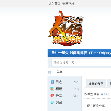
设为首页
收藏本站
圣斗士星矢 时间奥德赛（Time Odysse
分享
日志
发布
好友的分享
相册
上传
A4
›
按类型查看:
全部
|
分享
添加
记录
现在还没分享