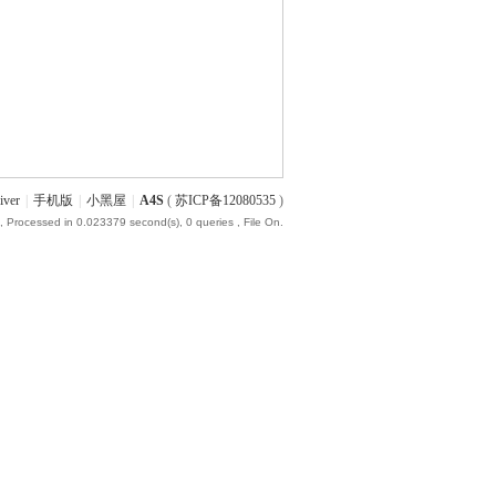
iver
|
手机版
|
小黑屋
|
A4S
(
苏ICP备12080535
)
, Processed in 0.023379 second(s), 0 queries , File On.