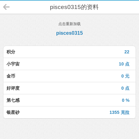
pisces0315的资料
点击重新加载
pisces0315
积分
22
小宇宙
10 点
金币
0 元
好评度
0 点
第七感
0 %
银星砂
1355 克拉