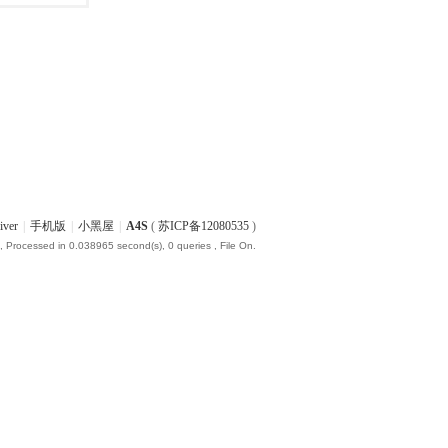
iver
|
手机版
|
小黑屋
|
A4S
(
苏ICP备12080535
)
, Processed in 0.038965 second(s), 0 queries , File On.