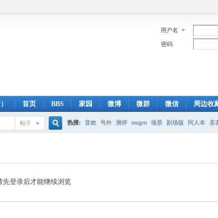
用户名
密码
y）
首页
BBS
家园
微博
微群
微信
周边收
热搜:
音效
号外
测评
mugen
场景
剧场版
同人本
圣
帖子
搜
蓝光版
白羊
冥王神话
CBC
FTP
下载
粤语
狮子
双
索
请先登录后才能继续浏览