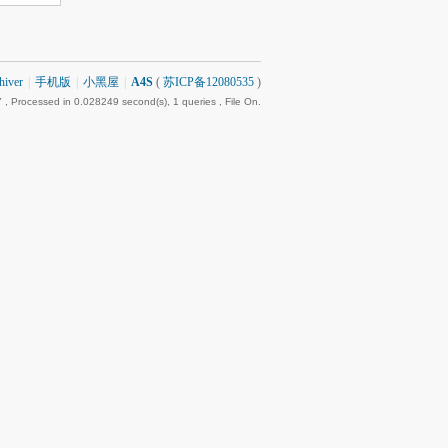
hiver
|
手机版
|
小黑屋
|
A4S
(
苏ICP备12080535
)
7
, Processed in 0.028249 second(s), 1 queries , File On.