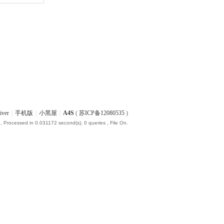
iver
|
手机版
|
小黑屋
|
A4S
(
苏ICP备12080535
)
, Processed in 0.031172 second(s), 0 queries , File On.