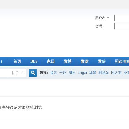
用户名
密码
y）
首页
BBS
家园
微博
微群
微信
周边收
热搜:
音效
号外
测评
mugen
场景
剧场版
同人本
圣
帖子
搜
蓝光版
白羊
冥王神话
CBC
FTP
下载
粤语
狮子
双
索
请先登录后才能继续浏览