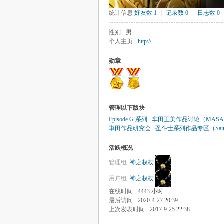
统计信息
好友数 1
|
记录数 0
|
日志数 0
性别
男
个人主页
http://
勋章
管理以下版块
Episode G 系列
车田正美作品讨论（MASAM
車田作品研究会
圣斗士系列作品专区（Saint Se
活跃概况
管理组
神之权杖
用户组
神之权杖
在线时间
4443 小时
最后访问
2020-4-27 20:39
上次发表时间
2017-9-25 22:38