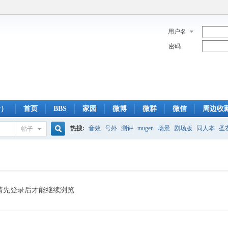
用户名
密码
y）
首页
BBS
家园
微博
微群
微信
周边收
热搜:
音效
号外
测评
mugen
场景
剧场版
同人本
圣
帖子
搜
蓝光版
白羊
冥王神话
CBC
FTP
下载
粤语
狮子
双
索
请先登录后才能继续浏览