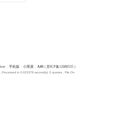
iver
|
手机版
|
小黑屋
|
A4S
(
苏ICP备12080535
)
, Processed in 0.023378 second(s), 0 queries , File On.