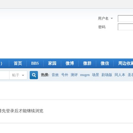
用户名
密码
y）
首页
BBS
家园
微博
微群
微信
周边收
热搜:
音效
号外
测评
mugen
场景
剧场版
同人本
圣
帖子
搜
蓝光版
白羊
冥王神话
CBC
FTP
下载
粤语
狮子
双
索
请先登录后才能继续浏览