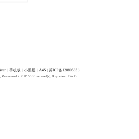
iver
|
手机版
|
小黑屋
|
A4S
(
苏ICP备12080535
)
, Processed in 0.015586 second(s), 0 queries , File On.